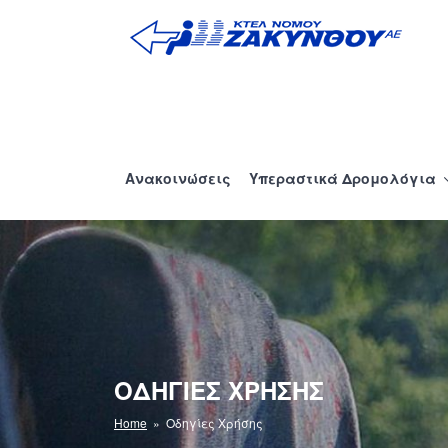
Μετάβαση
στο
περιεχόμενο
ΚΤΕΛ ΖΑΚΥΝΘΟΥ 
Ανακοινώσεις
Υπεραστικά Δρομολόγια
ΟΔΗΓΊΕΣ ΧΡΉΣΗΣ
Home
» Οδηγίες Χρήσης