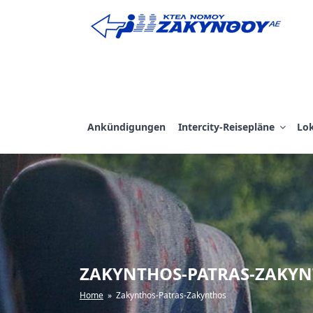
Zum
Inhalt
springen
ΚΤΕΛ ΖΑΚΥΝΘΟΥ
Ankündigungen
Intercity-Reisepläne
Lok
ZAKYNTHOS-PATRAS-ZAKY
Home
» Zakynthos-Patras-Zakynthos