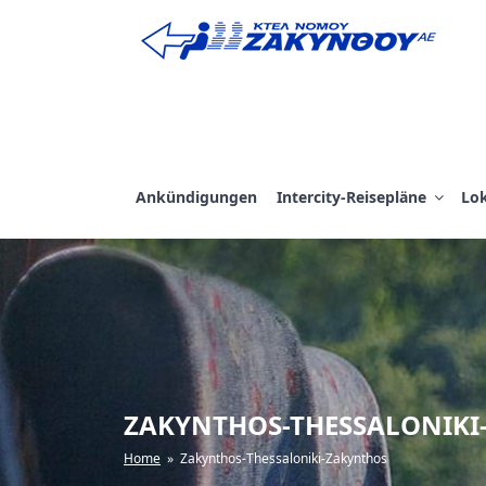
Zum
Inhalt
springen
ΚΤΕΛ ΖΑΚΥΝΘΟΥ
Ankündigungen
Intercity-Reisepläne
Lok
ZAKYNTHOS-THESSALONIKI
Home
» Zakynthos-Thessaloniki-Zakynthos